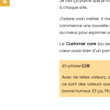
Je fais ça parce que je t
à chaque site.
J’adore mon métier. Il m
commence une nouvelle col
au mieux pour exprimer 
Le
Customer care
(ou se
cœur aussi bien d’un poin
En phase
🙌🏽
Avec de telles valeurs,
ce sont des valeurs aux
bonne humeur. Et ça, Mar