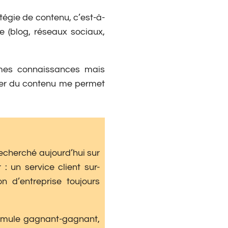
atégie de contenu, c’est-à-
 (blog, réseaux sociaux,
 mes connaissances mais
éer du contenu me permet
recherché aujourd’hui sur
: un service client sur-
n d’entreprise toujours
ormule gagnant-gagnant,