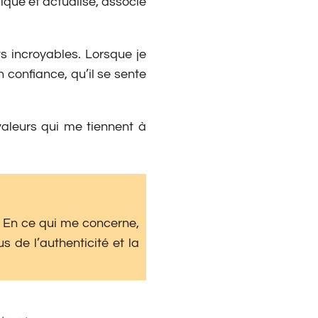
ique et actualisé, associé
s incroyables. Lorsque je
 confiance, qu’il se sente
aleurs qui me tiennent à
. En ce qui me concerne,
 de l’authenticité et la