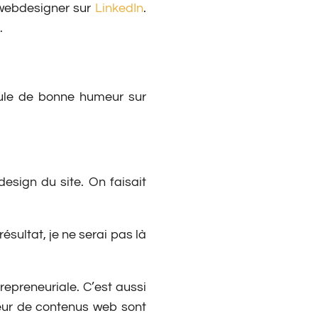
r webdesigner sur
LinkedIn
.
.
oule de bonne humeur sur
sign du site. On faisait
ésultat, je ne serai pas là
repreneuriale. C’est aussi
teur de contenus web sont