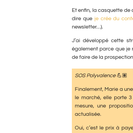
Et enfin, la casquette de 
dire que
je crée du cont
newsletter…).
J’ai développé cette s
également parce que je 
de faire de la prospectio
SOS Polyvalence
💪🏽
Finalement, Marie a une 
le marché, elle porte 3
mesure, une propositio
actualisée.
Oui, c’est le prix à p