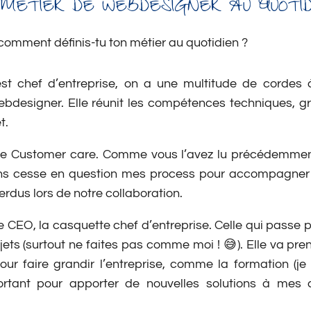
 MÉTIER DE WEBDESIGNER AU QUOTID
e, comment définis-tu ton métier au quotidien ?
 est chef d’entreprise, on a une multitude de corde
ebdesigner. Elle réunit les compétences techniques, g
t.
tte Customer care. Comme vous l’avez lu précédemme
ans cesse en question mes process pour accompagner 
erdus lors de notre collaboration.
tie CEO, la casquette chef d’entreprise. Celle qui passe 
ets (surtout ne faites pas comme moi ! 😅). Elle va pr
our faire grandir l’entreprise, comme la formation (j
rtant pour apporter de nouvelles solutions à mes clie