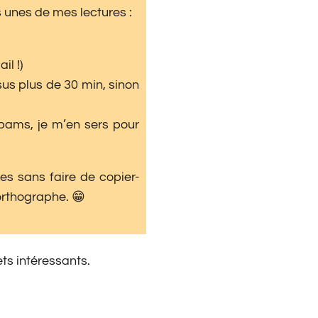
s unes de mes lectures :
il !)
sus plus de 30 min, sinon
spams, je m’en sers pour
ées sans faire de copier-
orthographe. 😁
ets intéressants.