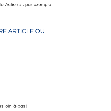
to Action » : par exemple
RE ARTICLE OU
s loin là-bas !