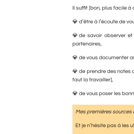
Il suffit [bon, plus facile à 
💎 d’être à l’écoute de v
💎de savoir observer et 
partenaires,
💎 de vous documenter au
💎 de prendre des notes qu
faut la travailler],
💎 de vous poser les bonn
Mes premières sources 
Et je n’hésite pas à les u